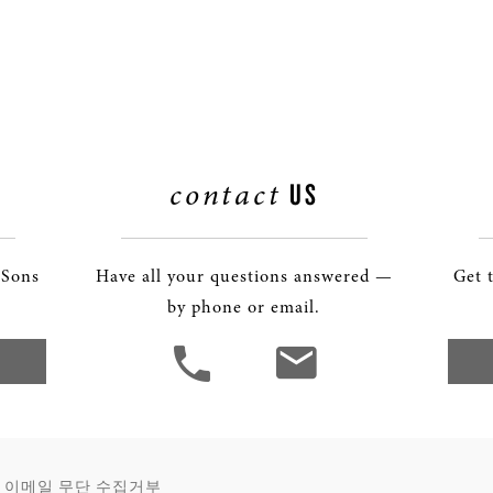
contact
US
 Sons
Have all your questions answered —
Get 
by phone or email.
이메일 무단 수집거부