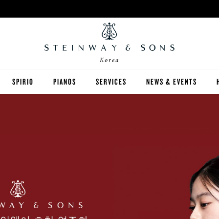
Korea
SPIRIO
PIANOS
SERVICES
NEWS & EVENTS
STEINWAY
스피리오 | R
BOSTON
ESSEX
구매 가이드